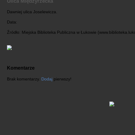
Ulica Międzyrzecka
Dawniej ulica Joselewicza.
Data:
Źródło: Miejska Biblioteka Publiczna w Łukowie (www.biblioteka.luk
Komentarze
Brak komentarzy.
Dodaj
pierwszy!