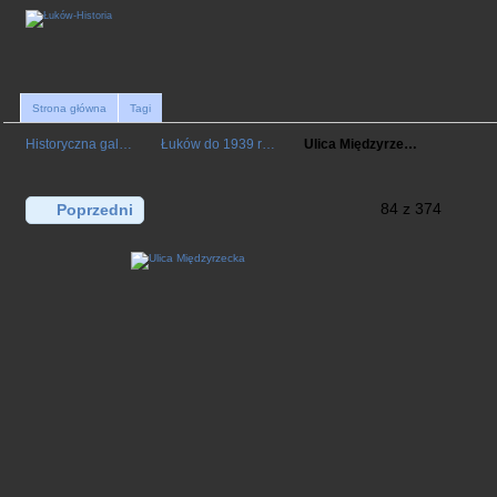
Strona główna
Tagi
Historyczna gal…
Łuków do 1939 r…
Ulica Międzyrze…
84 z 374
Poprzedni