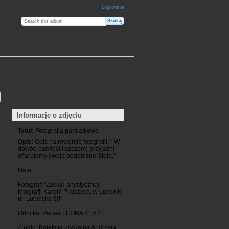
Logowanie
Informacje o zdjęciu
Tytuł:
Fotografia pamiątkowa
Opis:
Opis na rewersie fotografii: " W
dowód pamięci i szczerej przyjaźni
ofiarujemy swoją podobiznę Stefa."
Data:
Fotograf: "Zakład artystycznej
fotografji Karola Piatczyca, w Łukowie
ul. Lubelska 30"
Odbitka: Papier LEONAR 1671
Źródło: Kolekcja prywatna Andrzeja