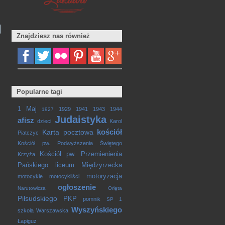
Znajdziesz nas również
Popularne tagi
1 Maj
1929
1941
1943
1944
1927
Judaistyka
afisz
dzieci
Karol
kościół
Karta pocztowa
Piatczyc
Kościół pw. Podwyższenia Świętego
Kościół pw. Przemienienia
Krzyża
Pańskiego
liceum
Międzyrzecka
motoryzacja
motocykle
motocykliści
ogłoszenie
Narutowicza
Orlęta
Piłsudskiego
PKP
pomnik
SP 1
Wyszyńskiego
szkoła
Warszawska
Łapiguz