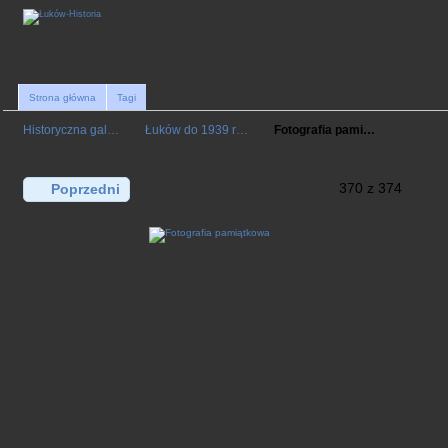
Strona główna
Tagi
Historyczna gal…
Łuków do 1939 r…
Fotografia pami…
370 z 374
Poprzedni