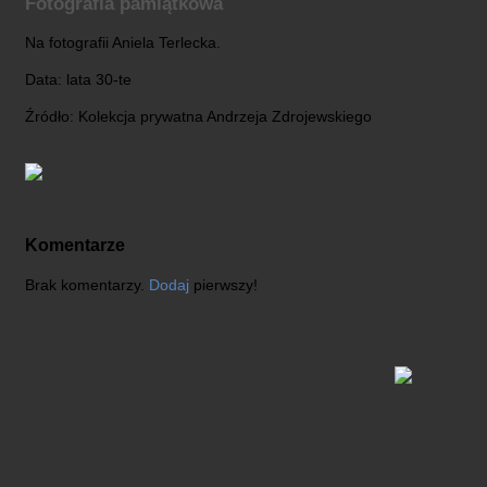
Fotografia pamiątkowa
Na fotografii Aniela Terlecka.
Data: lata 30-te
Źródło: Kolekcja prywatna Andrzeja Zdrojewskiego
Komentarze
Brak komentarzy.
Dodaj
pierwszy!