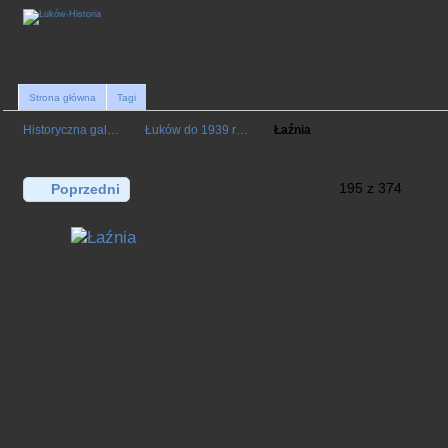
Strona główna
Tagi
Historyczna gal…
Łuków do 1939 r…
Łaźnia
195 z 374
Poprzedni