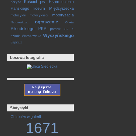
Kościół pw. Przemienienia
Krzyża
Pańskiego
liceum
Międzyrzecka
motoryzacja
motocykle
motocykliści
ogłoszenie
Narutowicza
Orlęta
Piłsudskiego
PKP
pomnik
SP 1
Wyszyńskiego
szkoła
Warszawska
Łapiguz
Losowa fotografia
Statystyki
Obiektów w galerii
1671