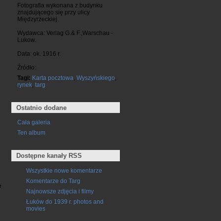
Fotografia wykonana z budynku
znajdującego się przy ulicy
Międzyrzeckiej.
Wydawca: Verlag G.& F.,Warschau -
Lukow.
Data: ok. 1916 r.
Źródło:
Tagi:
Karta pocztowa
,
Wyszyńskiego
,
rynek
,
targ
Ostatnio dodane
Cała galeria
Ten album
Dostępne kanały RSS
Wszystkie nowe komentarze
Komentarze do Targ
e
Najnowsze zdjęcia i filmy
Łuków do 1939 r. photos and
movies