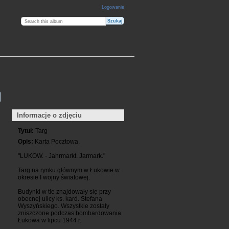
Logowanie
Informacje o zdjęciu
Tytuł:
Targ
Opis:
Karta Pocztowa.
"LUKOW. - Jahrmarkt. Jarmark."
Targ na rynku głównym w Łukowie w
okresie I wojny światowej.
Budynki w tle znajdowały się przy
obecnej ulicy ks. kard. Stefana
Wyszyńskiego. Wszystkie zostały
zniszczone podczas bombardowania
Łukowa w lipcu 1944 r.