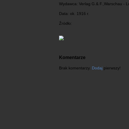
Wydawca: Verlag G.& F.,Warschau - L
Data: ok. 1916 r.
Źródło:
Komentarze
Brak komentarzy.
Dodaj
pierwszy!