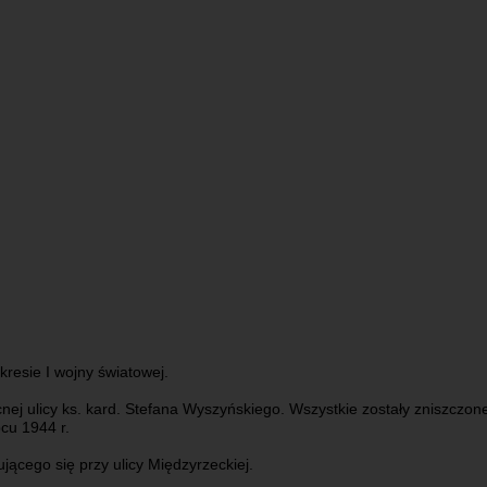
resie I wojny światowej.
cnej ulicy ks. kard. Stefana Wyszyńskiego. Wszystkie zostały zniszczon
cu 1944 r.
ącego się przy ulicy Międzyrzeckiej.