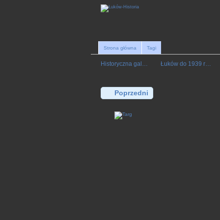
Strona główna
Tagi
Historyczna gal…
Łuków do 1939 r…
Poprzedni