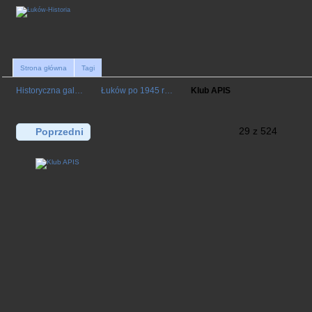
Strona główna
Tagi
Historyczna gal…
Łuków po 1945 r…
Klub APIS
29 z 524
Poprzedni