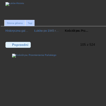
Strona główna
Tagi
Historyczna gal…
Łuków po 1945 r…
Kościół pw. Prz…
105 z 524
Poprzedni