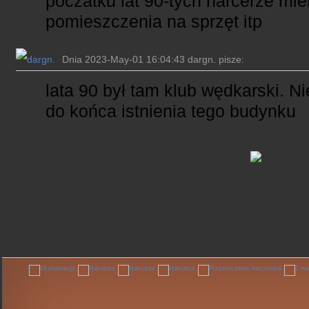
poczatku lat 90-tych harcerze miel
pomieszczenia na sprzęt itp
Dnia 2023-May-01 16:04:43 dargn. pisze:
lata 90 był tam klub wędkarski. Ni
do końca istnienia tego budynku