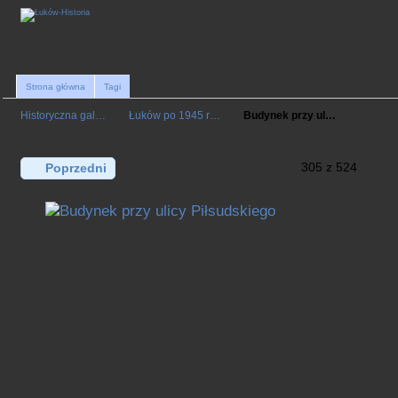
Strona główna
Tagi
Historyczna gal…
Łuków po 1945 r…
Budynek przy ul…
305 z 524
Poprzedni