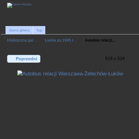
Strona główna
Tagi
Historyczna gal…
Łuków po 1945 r…
Autobus relacji…
519 z 524
Poprzedni