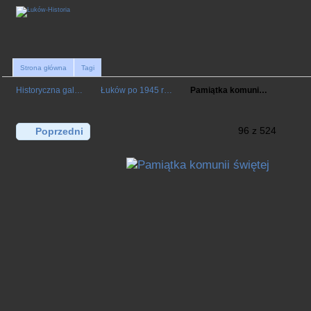
Strona główna
Tagi
Historyczna gal…
Łuków po 1945 r…
Pamiątka komuni…
96 z 524
Poprzedni