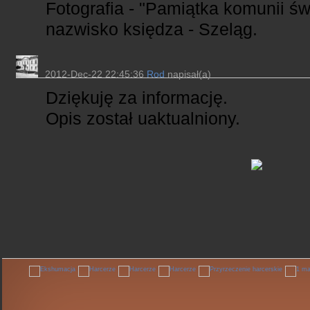
Fotografia - "Pamiątka komunii św."
nazwisko księdza - Szeląg.
2012-Dec-22 22:45:36
Rod
napisał(a)
Dziękuję za informację.
Opis został uaktualniony.