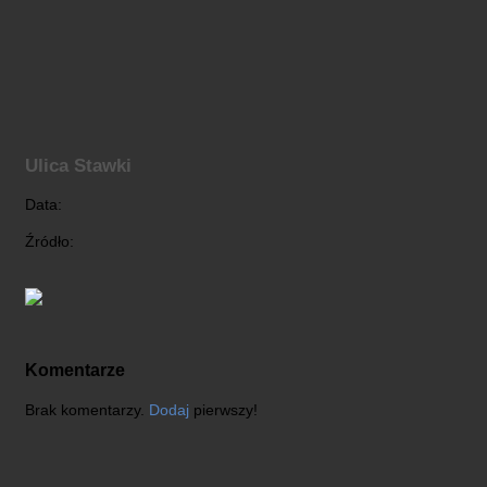
Ulica Stawki
Data:
Źródło:
Komentarze
Brak komentarzy.
Dodaj
pierwszy!