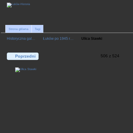
Strona główna
Tagi
Historyczna gal…
Łuków po 1945 r…
Ulica Stawki
506 z 524
Poprzedni