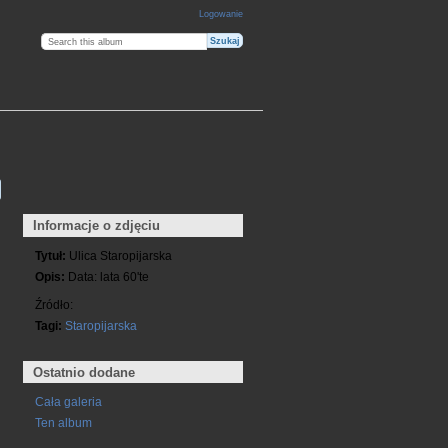
Logowanie
Informacje o zdjęciu
Tytuł:
Ulica Staropijarska
Opis:
Data: lata 60'te
Źródło:
Tagi:
Staropijarska
Ostatnio dodane
Cała galeria
Ten album