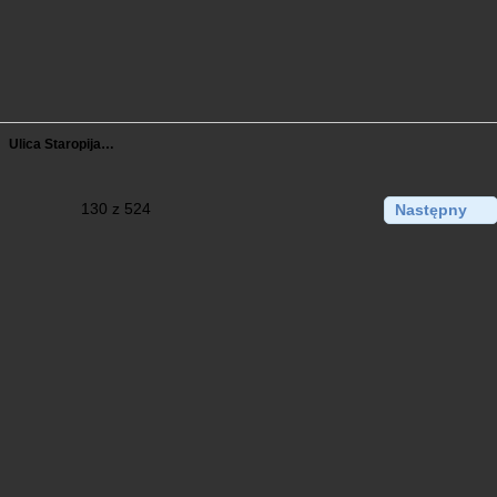
Ulica Staropija…
130 z 524
Następny