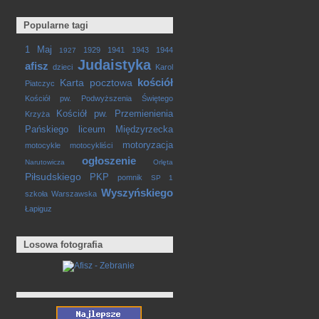
Popularne tagi
1 Maj
1929
1941
1943
1944
1927
Judaistyka
afisz
dzieci
Karol
kościół
Karta pocztowa
Piatczyc
Kościół pw. Podwyższenia Świętego
Kościół pw. Przemienienia
Krzyża
Pańskiego
liceum
Międzyrzecka
motoryzacja
motocykle
motocykliści
ogłoszenie
Narutowicza
Orlęta
Piłsudskiego
PKP
pomnik
SP 1
Wyszyńskiego
szkoła
Warszawska
Łapiguz
Losowa fotografia