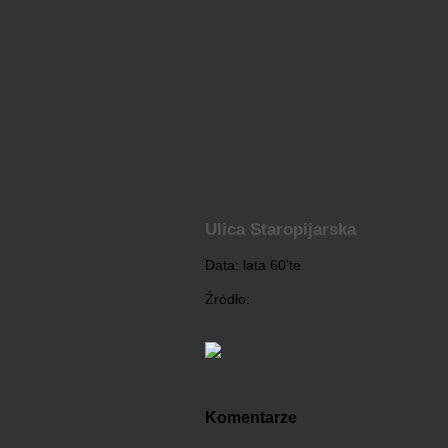
Ulica Staropijarska
Data: lata 60'te
Źródło:
Komentarze