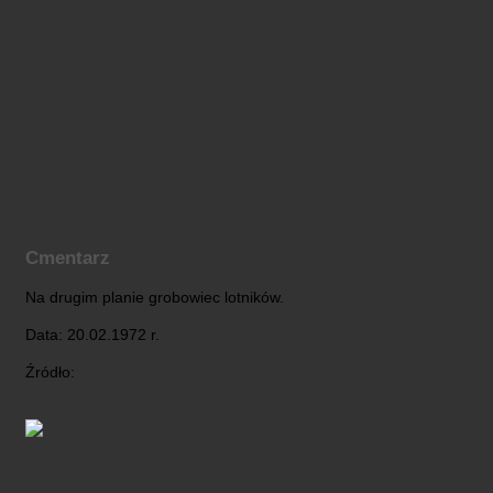
Cmentarz
Na drugim planie grobowiec lotników.
Data: 20.02.1972 r.
Źródło: