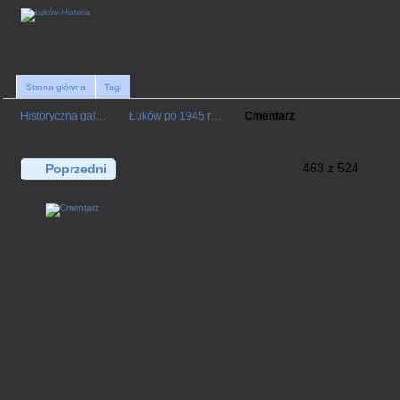
Strona główna
Tagi
Historyczna gal…
Łuków po 1945 r…
Cmentarz
463 z 524
Poprzedni