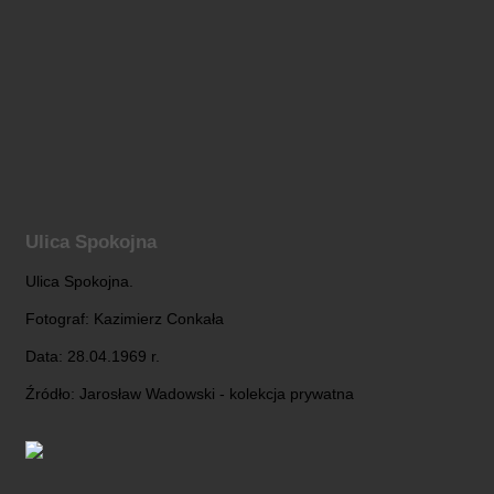
Ulica Spokojna
Ulica Spokojna.
Fotograf: Kazimierz Conkała
Data: 28.04.1969 r.
Źródło: Jarosław Wadowski - kolekcja prywatna