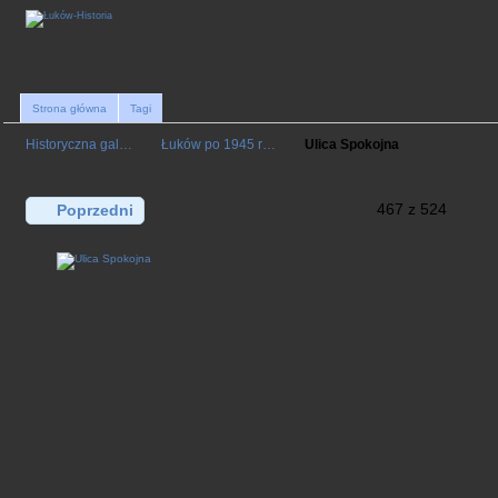
Strona główna
Tagi
Historyczna gal…
Łuków po 1945 r…
Ulica Spokojna
467 z 524
Poprzedni