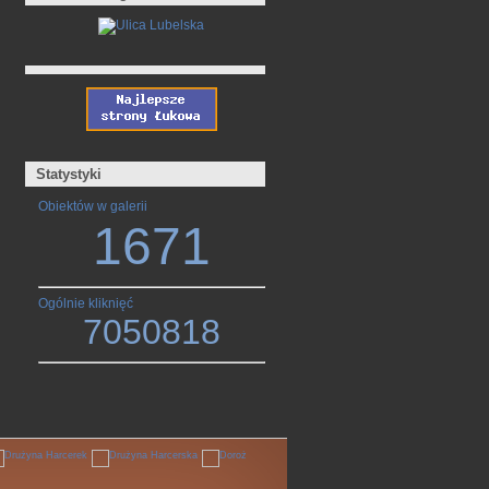
Statystyki
Obiektów w galerii
1671
Ogólnie kliknięć
7050818