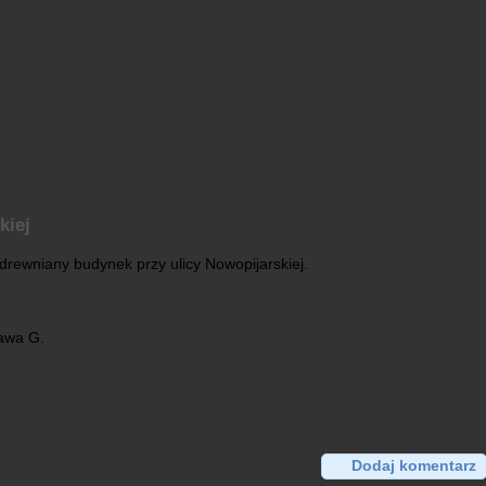
kiej
 drewniany budynek przy ulicy Nowopijarskiej.
ława G.
Dodaj komentarz