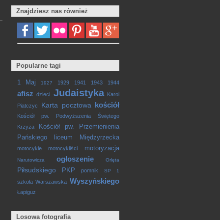
Znajdziesz nas również
Popularne tagi
1 Maj
1929
1941
1943
1944
1927
Judaistyka
afisz
dzieci
Karol
kościół
Karta pocztowa
Piatczyc
Kościół pw. Podwyższenia Świętego
Kościół pw. Przemienienia
Krzyża
Pańskiego
liceum
Międzyrzecka
motoryzacja
motocykle
motocykliści
ogłoszenie
Narutowicza
Orlęta
Piłsudskiego
PKP
pomnik
SP 1
Wyszyńskiego
szkoła
Warszawska
Łapiguz
Losowa fotografia