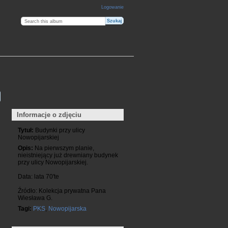
Logowanie
Informacje o zdjęciu
Tytuł:
Budynki przy ulicy
Nowopijarskiej
Opis:
Na pierwszym planie,
nieistniejący już drewniany budynek
przy ulicy Nowopijarskiej.
Data: lata 70'te
Źródło: Kolekcja prywatna Pana
Wiesława G.
Tagi:
PKS
,
Nowopijarska