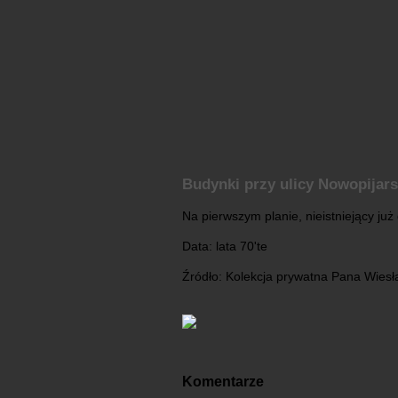
Budynki przy ulicy Nowopijars
Na pierwszym planie, nieistniejący już
Data: lata 70'te
Źródło: Kolekcja prywatna Pana Wies
Komentarze