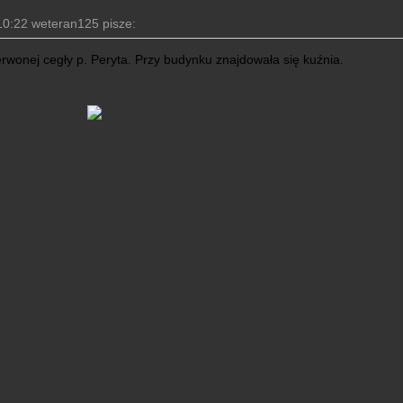
10:22 weteran125 pisze:
wonej cegły p. Peryta. Przy budynku znajdowała się kuźnia.