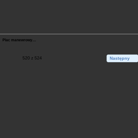
Plac manewrowy…
520 z 524
Następny