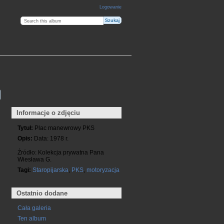
Logowanie
Informacje o zdjęciu
Tytuł:
Plac manewrowy PKS
Opis:
Data: 1978 r.
Źródło: Kolekcja prywatna Pana
Wiesława G.
Tagi:
Staropijarska
,
PKS
,
motoryzacja
Ostatnio dodane
Cała galeria
Ten album