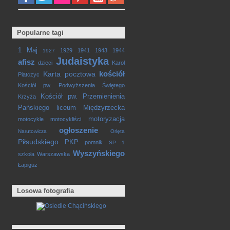
Popularne tagi
1 Maj
1929
1941
1943
1944
1927
Judaistyka
afisz
dzieci
Karol
kościół
Karta pocztowa
Piatczyc
Kościół pw. Podwyższenia Świętego
Kościół pw. Przemienienia
Krzyża
Pańskiego
liceum
Międzyrzecka
motoryzacja
motocykle
motocykliści
ogłoszenie
Narutowicza
Orlęta
Piłsudskiego
PKP
pomnik
SP 1
Wyszyńskiego
szkoła
Warszawska
Łapiguz
Losowa fotografia