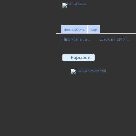
Strona główna
Tagi
Historyczna gal…
Łuków po 1945 r…
Poprzedni