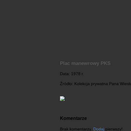
Plac manewrowy PKS
Data: 1978 r.
Źródło: Kolekcja prywatna Pana Wies
Komentarze
Brak komentarzy.
Dodaj
pierwszy!