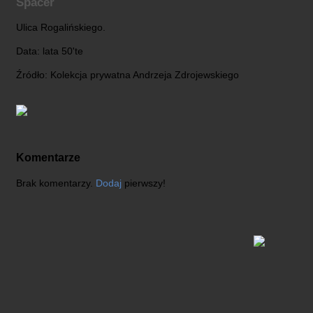
Spacer
Ulica Rogalińskiego.
Data: lata 50'te
Źródło: Kolekcja prywatna Andrzeja Zdrojewskiego
Komentarze
Brak komentarzy.
Dodaj
pierwszy!