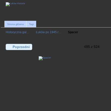
Strona główna
Tagi
Historyczna gal…
Łuków po 1945 r…
Spacer
485 z 524
Poprzedni