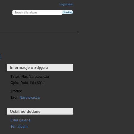
Logowanie
Informacje o zdjęciu
Tytuł:
Plac Narutowicza
Opis:
Data: lata 60'te
Źródło:
Tagi:
Narutowicza
Ostatnio dodane
Cała galeria
Ten album