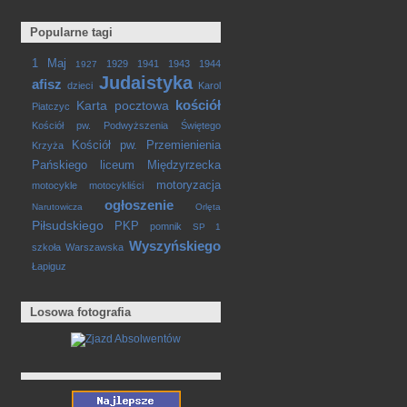
Popularne tagi
1 Maj
1929
1941
1943
1944
1927
Judaistyka
afisz
dzieci
Karol
kościół
Karta pocztowa
Piatczyc
Kościół pw. Podwyższenia Świętego
Kościół pw. Przemienienia
Krzyża
Pańskiego
liceum
Międzyrzecka
motoryzacja
motocykle
motocykliści
ogłoszenie
Narutowicza
Orlęta
Piłsudskiego
PKP
pomnik
SP 1
Wyszyńskiego
szkoła
Warszawska
Łapiguz
Losowa fotografia