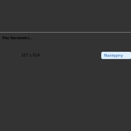
Plac Narutowicz…
107 z 524
Następny