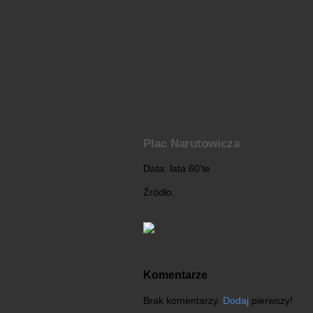
Plac Narutowicza
Data: lata 60'te
Źródło:
Komentarze
Brak komentarzy.
Dodaj
pierwszy!