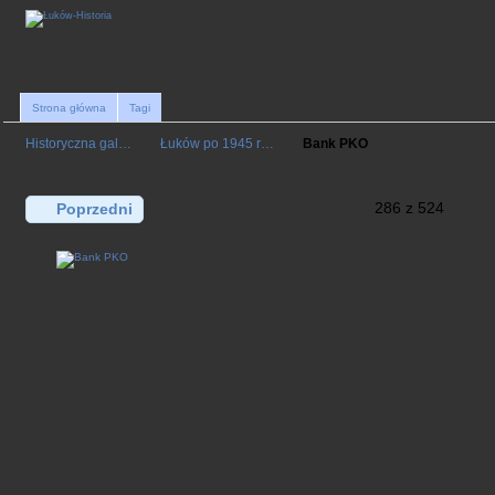
Strona główna
Tagi
Historyczna gal…
Łuków po 1945 r…
Bank PKO
286 z 524
Poprzedni