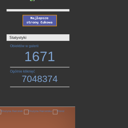
Statystyki
Obiektów w galerii
1671
Ogólnie kliknięć
7048374