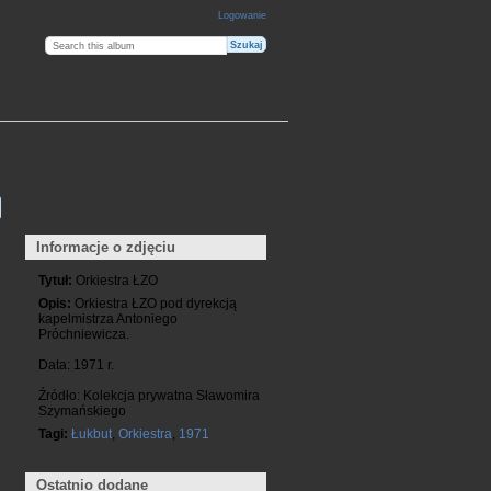
Logowanie
Informacje o zdjęciu
Tytuł:
Orkiestra ŁZO
Opis:
Orkiestra ŁZO pod dyrekcją
kapelmistrza Antoniego
Próchniewicza.
Data: 1971 r.
Źródło: Kolekcja prywatna Sławomira
Szymańskiego
Tagi:
Łukbut
,
Orkiestra
,
1971
Ostatnio dodane