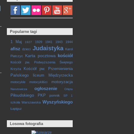
Popularne tagi
1 Maj
1929
1941
1943
1944
1927
Judaistyka
afisz
dzieci
Karol
kościół
Karta pocztowa
Piatczyc
Kościół pw. Podwyższenia Świętego
Kościół pw. Przemienienia
Krzyża
Pańskiego
liceum
Międzyrzecka
motoryzacja
motocykle
motocykliści
ogłoszenie
Narutowicza
Orlęta
Piłsudskiego
PKP
pomnik
SP 1
Wyszyńskiego
szkoła
Warszawska
Łapiguz
Losowa fotografia