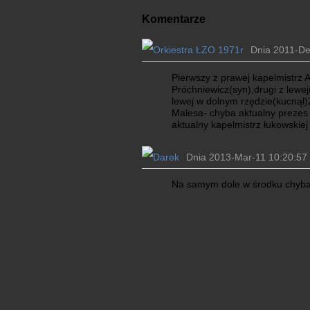
Komentarze
Dnia 2011-De
Pierwszy z prawej kapelmistrz A
Próchniewicz(syn),drugi z lewej
lewej w dolnym rzędzie(kucnął)
Malesa- chyba aktualny preze
aktualny kapelmistrz łukowskiej 
Dnia 2013-Mar-11 10:20:57 
Na samym dole w środku chyb