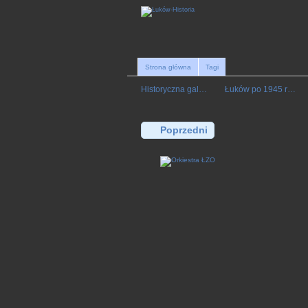
Strona główna
Tagi
Historyczna gal…
Łuków po 1945 r…
Poprzedni