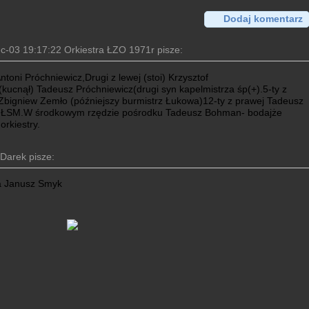
Dodaj komentarz
c-03 19:17:22 Orkiestra ŁZO 1971r pisze:
ntoni Próchniewicz,Drugi z lewej (stoi) Krzysztof
(kucnął) Tadeusz Próchniewicz(drugi syn kapelmistrza śp(+).5-ty z
Zbigniew Zemło (późniejszy burmistrz Łukowa)12-ty z prawej Tadeusz
s ŁSM.W środkowym rzędzie pośrodku Tadeusz Bohman- bodajże
orkiestry.
Darek pisze:
a Janusz Smyk