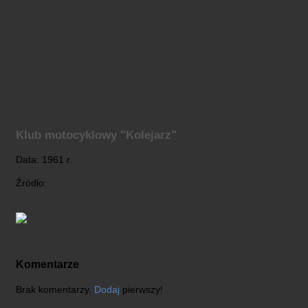
Klub motocyklowy "Kolejarz"
Data: 1961 r.
Źródło:
Komentarze
Brak komentarzy.
Dodaj
pierwszy!