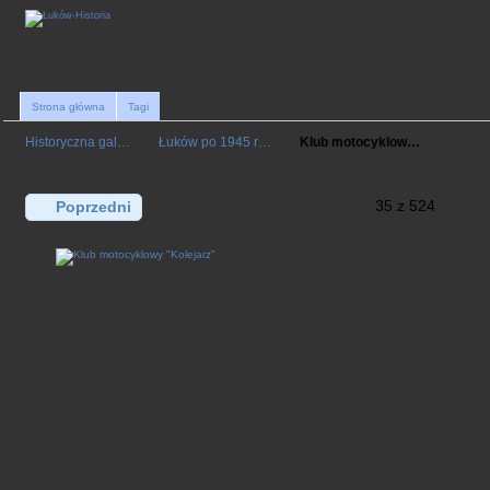
Strona główna
Tagi
Historyczna gal…
Łuków po 1945 r…
Klub motocyklow…
35 z 524
Poprzedni