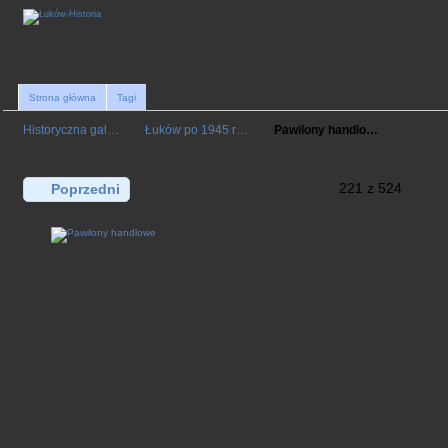
Strona główna
Tagi
Historyczna gal…
Łuków po 1945 r…
Pawilony handlo…
221 z 524
Poprzedni