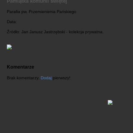
Pamiątka komunii świętej
Parafia pw. Przemienienia Pańskiego
Data:
Źródło: Jan Janusz Jastrzębski - kolekcja prywatna.
Komentarze
Brak komentarzy.
Dodaj
pierwszy!