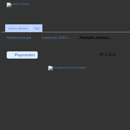
Strona główna
Tagi
Historyczna gal…
Łuków po 1945 r…
Pamiątka komuni…
97 z 524
Poprzedni