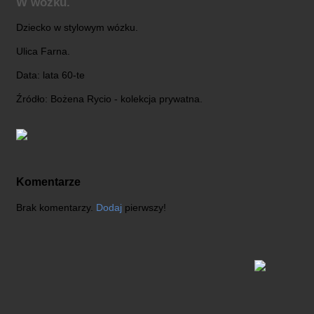
W wózku.
Dziecko w stylowym wózku.
Ulica Farna.
Data: lata 60-te
Źródło: Bożena Rycio - kolekcja prywatna.
Komentarze
Brak komentarzy.
Dodaj
pierwszy!