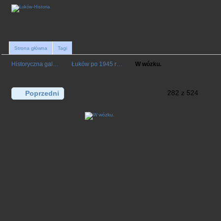
Strona główna
Tagi
Historyczna gal…
Łuków po 1945 r…
W wózku.
282 z 524
Poprzedni