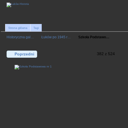
Strona główna
Tagi
Historyczna gal…
Łuków po 1945 r…
Szkoła Podstawo…
382 z 524
Poprzedni