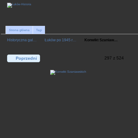
Strona główna
Tagi
Historyczna gal…
Łuków po 1945 r…
Konwikt Szaniaw…
297 z 524
Poprzedni