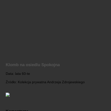
Klomb na osiedlu Spokojna
Data: lata 60-te
Źródło: Kolekcja prywatna Andrzeja Zdrojewskiego