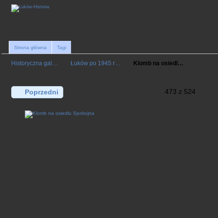
Strona główna
Tagi
Historyczna gal…
Łuków po 1945 r…
Klomb na osiedl…
473 z 524
Poprzedni