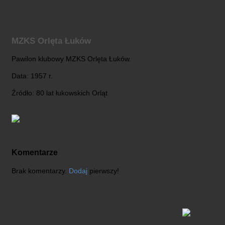
MZKS Orlęta Łuków
Pawilon klubowy MZKS Orlęta Łuków.
Data: 1957 r.
Źródło: 80 lat łukowskich Orląt
Komentarze
Brak komentarzy.
Dodaj
pierwszy!