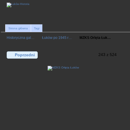
Strona główna
Tagi
Historyczna gal…
Łuków po 1945 r…
MZKS Orlęta Łuk…
243 z 524
Poprzedni