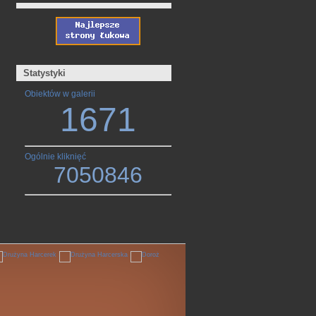
Statystyki
Obiektów w galerii
1671
Ogólnie kliknięć
7050846