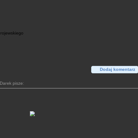
drojewskiego
Dodaj komentarz
Darek pisze: