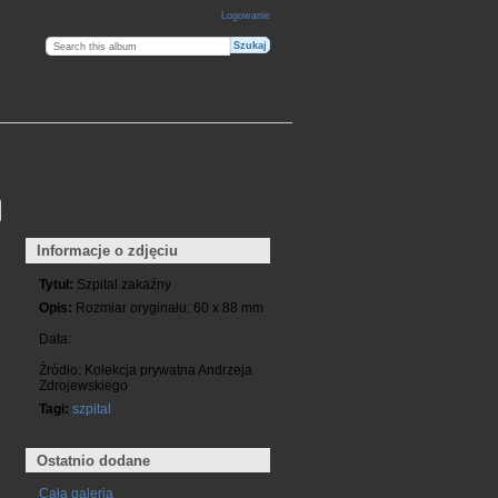
Logowanie
Informacje o zdjęciu
Tytuł:
Szpital zakaźny
Opis:
Rozmiar oryginału: 60 x 88 mm
Data:
Źródło: Kolekcja prywatna Andrzeja
Zdrojewskiego
Tagi:
szpital
Ostatnio dodane
Cała galeria