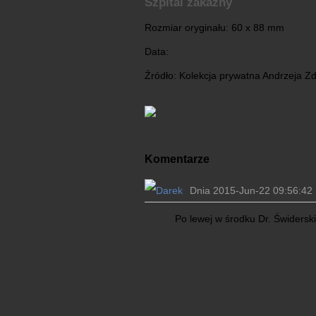
Szpital zakaźny
Rozmiar oryginału: 60 x 88 mm
Data:
Źródło: Kolekcja prywatna Andrzeja Z
Komentarze
Dnia 2015-Jun-22 09:56:42 
Po lewej w środku Dr. Świderski