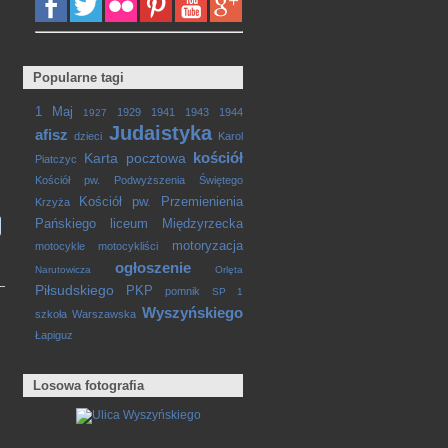
Popularne tagi
1 Maj
1929
1941
1943
1944
1927
Judaistyka
afisz
dzieci
Karol
kościół
Karta pocztowa
Piatczyc
Kościół pw. Podwyższenia Świętego
Kościół pw. Przemienienia
Krzyża
Pańskiego
liceum
Międzyrzecka
motoryzacja
motocykle
motocykliści
ogłoszenie
Narutowicza
Orlęta
Piłsudskiego
PKP
pomnik
SP 1
Wyszyńskiego
szkoła
Warszawska
Łapiguz
Losowa fotografia