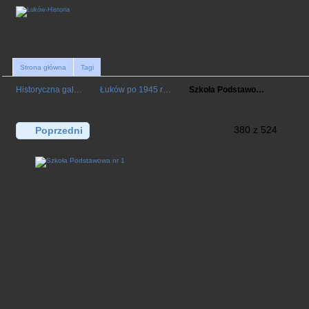
Strona główna
Tagi
Historyczna gal…
Łuków po 1945 r…
Szkoła Podstawo…
380 z 524
Poprzedni