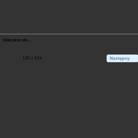
Sklep przy ulic…
135 z 524
Następny