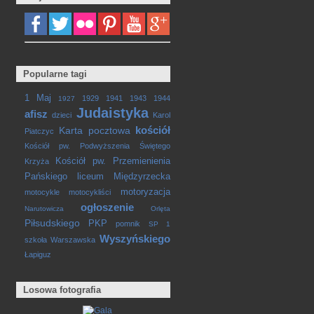
Popularne tagi
1 Maj
1929
1941
1943
1944
1927
Judaistyka
afisz
dzieci
Karol
kościół
Karta pocztowa
Piatczyc
Kościół pw. Podwyższenia Świętego
Kościół pw. Przemienienia
Krzyża
Pańskiego
liceum
Międzyrzecka
motoryzacja
motocykle
motocykliści
ogłoszenie
Narutowicza
Orlęta
Piłsudskiego
PKP
pomnik
SP 1
Wyszyńskiego
szkoła
Warszawska
Łapiguz
Losowa fotografia