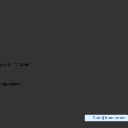
ewski , "Zdzinio".
drojewskiego
Dodaj komentarz