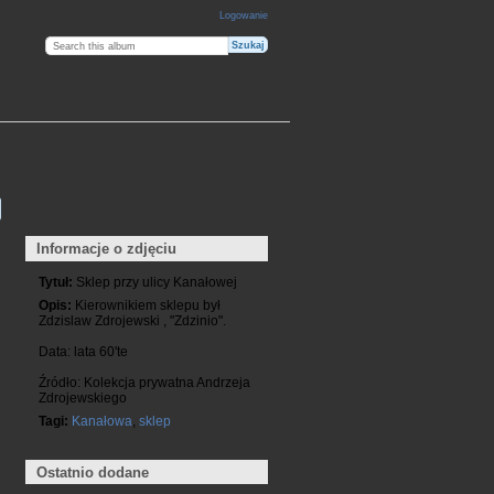
Logowanie
Informacje o zdjęciu
Tytuł:
Sklep przy ulicy Kanałowej
Opis:
Kierownikiem sklepu był
Zdzislaw Zdrojewski , "Zdzinio".
Data: lata 60'te
Źródło: Kolekcja prywatna Andrzeja
Zdrojewskiego
Tagi:
Kanałowa
,
sklep
Ostatnio dodane