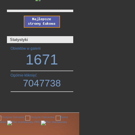
Statystyki
Obiektów w galerii
1671
Ogólnie kliknięć
7047738