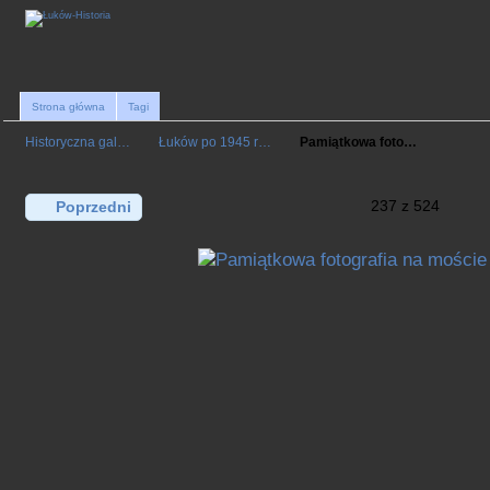
Strona główna
Tagi
Historyczna gal…
Łuków po 1945 r…
Pamiątkowa foto…
237 z 524
Poprzedni