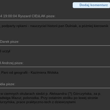
Dodaj komentarz
4 19:00:04 Ryszard CIEśLAK pisze:
 podparty rękami - nauczyciel historii pan Dulniak, a później kierownik
Darek pisze:
O uczył
 Andrzej pisze:
 Pani od geografii - Kazimiera Wolska
dia pisze:
w ciemnych okularach siedzi p. Aleksandra (?) Górczyńska, za p.
Jadwiga Mazur, polonistka. Przy ostatnim stoliku po lewej stronie
 Nurzyńska, prace praktyczno-tech z dziewczętami