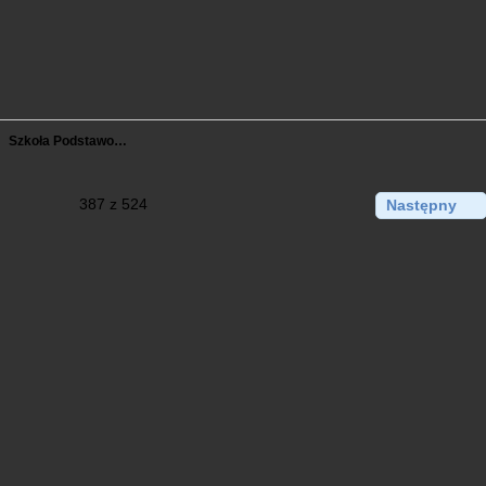
Szkoła Podstawo…
387 z 524
Następny