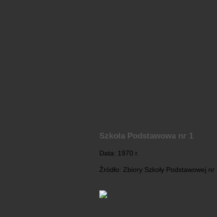
Szkoła Podstawowa nr 1
Data: 1970 r.
Źródło: Zbiory Szkoły Podstawowej nr