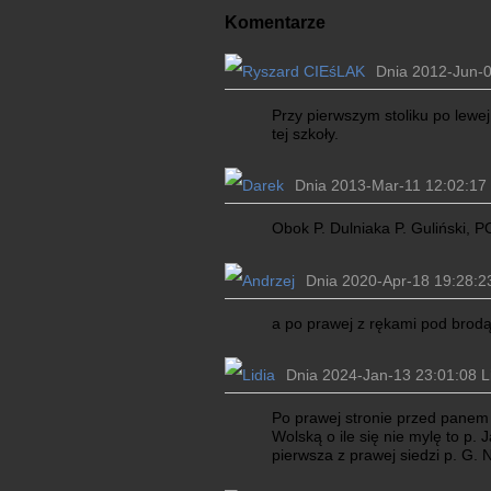
Komentarze
Dnia 2012-Jun-0
Przy pierwszym stoliku po lewej,
tej szkoły.
Dnia 2013-Mar-11 12:02:17 
Obok P. Dulniaka P. Guliński, P
Dnia 2020-Apr-18 19:28:23
a po prawej z rękami pod brodą
Dnia 2024-Jan-13 23:01:08 Li
Po prawej stronie przed panem 
Wolską o ile się nie mylę to p. 
pierwsza z prawej siedzi p. G.