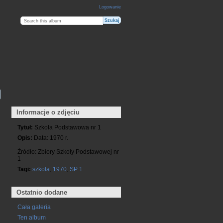
Logowanie
Informacje o zdjęciu
Tytuł:
Szkoła Podstawowa nr 1
Opis:
Data: 1970 r.
Źródło: Zbiory Szkoły Podstawowej nr
1
Tagi:
szkoła
,
1970
,
SP 1
Ostatnio dodane
Cała galeria
Ten album