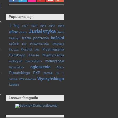
Popularne tagi
1 Maj
1929
1941
1943
1944
1927
Judaistyka
afisz
dzieci
Karol
kościół
Karta pocztowa
Piatczyc
Kościół pw. Podwyższenia Świętego
Kościół pw. Przemienienia
Krzyża
Pańskiego
liceum
Międzyrzecka
motoryzacja
motocykle
motocykliści
ogłoszenie
Narutowicza
Orlęta
Piłsudskiego
PKP
pomnik
SP 1
Wyszyńskiego
szkoła
Warszawska
Łapiguz
Losowa fotografia