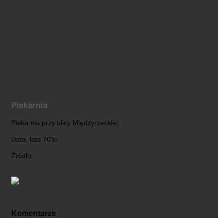
Piekarnia
Piekarnia przy ulicy Międzyrzeckiej.
Data: lata 70'te
Źródło:
Komentarze