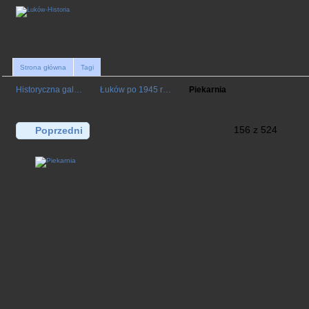
Strona główna
Tagi
Historyczna gal…
Łuków po 1945 r…
Piekarnia
156 z 524
Poprzedni