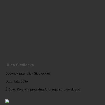
Ulica Siedlecka
Budynek przy ulicy Siedleckiej.
Data: lata 60'te
Źródło: Kolekcja prywatna Andrzeja Zdrojewskiego