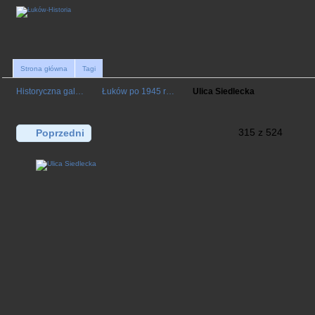
Strona główna
Tagi
Historyczna gal…
Łuków po 1945 r…
Ulica Siedlecka
315 z 524
Poprzedni